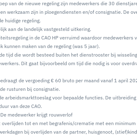
p van de nieuwe regeling zijn medewerkers die 30 dienstjare
 en werkzaam zijn in ploegendiensten en/of consignatie. De ov
e huidige regeling.
lijk aan de landelijk vastgesteld uitkering.
aliteitsregeling in de CAO HP verruimd waardoor medewerkers 
ik kunnen maken van de regeling (was 5 jaar).
de tijd die wordt besteed buiten het dienstrooster bij wisselin
erkers. Dit gaat bijvoorbeeld om tijd die nodig is voor overdr
 bedraagt de vergoeding € 60 bruto per maand vanaf 1 april 20
de rusturen bij consignatie.
de arbeidsmarkttoeslag voor bepaalde functies. De uitbreiding 
 duur van deze CAO.
 De medewerker krijgt rouwverlof
t overlijden tot en met begrafenis/crematie met een minimum
rkdagen bij overlijden van de partner, huisgenoot, (stief)kind