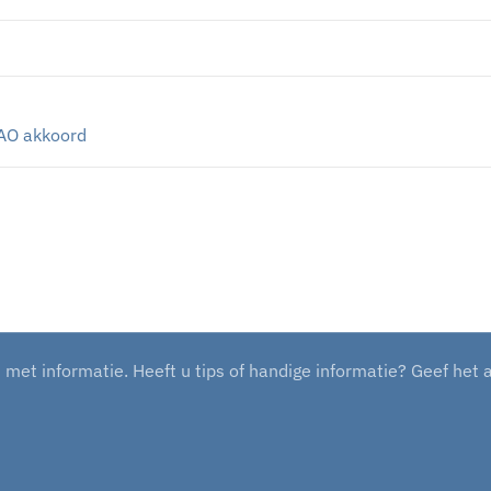
AO akkoord
et informatie. Heeft u tips of handige informatie? Geef het 