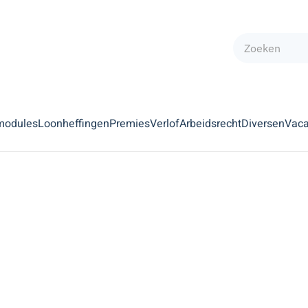
modules
Loonheffingen
Premies
Verlof
Arbeidsrecht
Diversen
Vaca