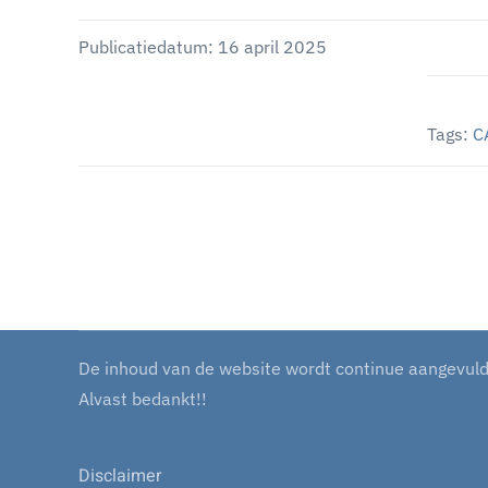
Publicatiedatum: 16 april 2025
Tags:
C
De inhoud van de website wordt continue aangevuld m
Alvast bedankt!!
Disclaimer