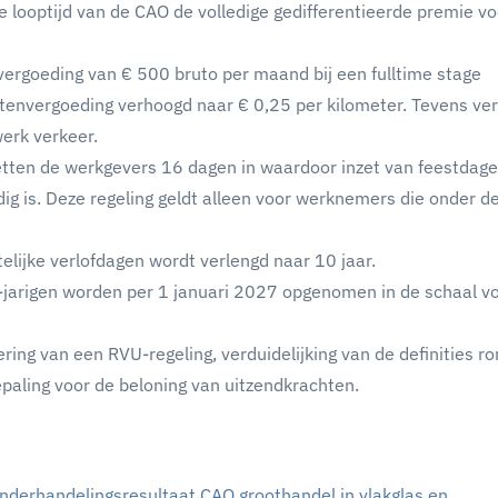
e looptijd van de CAO de volledige gedifferentieerde premie vo
vergoeding van € 500 bruto per maand bij een fulltime stage
stenvergoeding verhoogd naar € 0,25 per kilometer. Tevens ver
erk verkeer.
tten de werkgevers 16 dagen in waardoor inzet van feestdag
dig is. Deze regeling geldt alleen voor werknemers die onder 
elijke verlofdagen wordt verlengd naar 10 jaar.
-jarigen worden per 1 januari 2027 opgenomen in de schaal v
ring van een RVU-regeling, verduidelijking van de definities 
paling voor de beloning van uitzendkrachten.
onderhandelingsresultaat CAO groothandel in vlakglas en