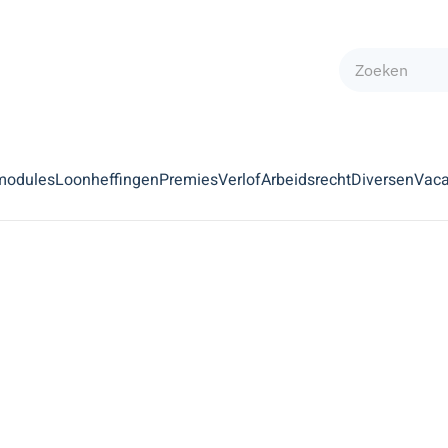
modules
Loonheffingen
Premies
Verlof
Arbeidsrecht
Diversen
Vaca