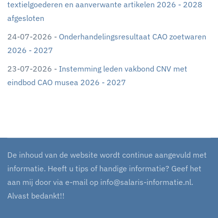
textielgoederen en aanverwante artikelen 2026 - 2028
afgesloten
24-07-2026 -
Onderhandelingsresultaat CAO zoetwaren
2026 - 2027
23-07-2026 -
Instemming leden vakbond CNV met
eindbod CAO musea 2026 - 2027
De inhoud van de website wordt continue aangevuld met
informatie. Heeft u tips of handige informatie? Geef het
aan mij door via e-mail op
info@salaris-informatie.nl
.
Alvast bedankt!!