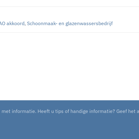
AO akkoord
,
Schoonmaak- en glazenwassersbedrijf
et informatie. Heeft u tips of handige informatie? Geef het 