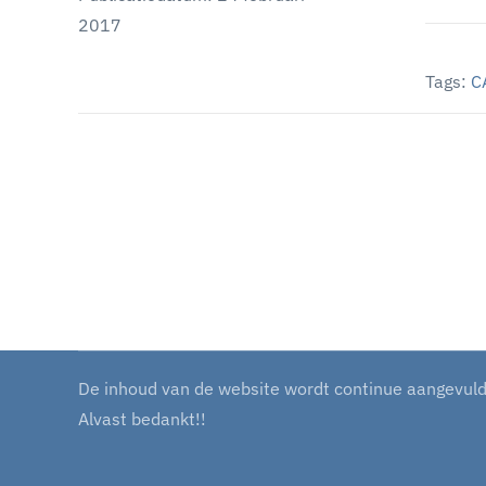
2017
Tags:
C
De inhoud van de website wordt continue aangevuld m
Alvast bedankt!!