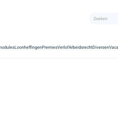
modules
Loonheffingen
Premies
Verlof
Arbeidsrecht
Diversen
Vaca