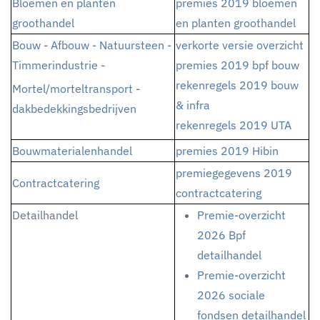
Bloemen en planten
premies 2019 bloemen
groothandel
en planten groothandel
Bouw
-
Afbouw
-
Natuursteen
-
verkorte versie overzicht
Timmerindustrie
-
premies 2019 bpf bouw
rekenregels 2019 bouw
Mortel/morteltransport
-
& infra
dakbedekkingsbedrijven
rekenregels 2019 UTA
Bouwmaterialenhandel
premies 2019 Hibin
premiegegevens 2019
Contractcatering
contractcatering
Detailhandel
Premie-overzicht
2026 Bpf
detailhandel
Premie-overzicht
2026 sociale
fondsen detailhandel