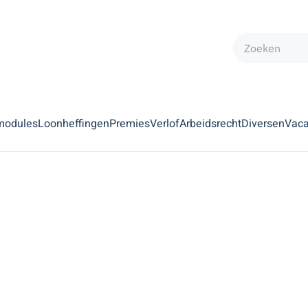
modules
Loonheffingen
Premies
Verlof
Arbeidsrecht
Diversen
Vaca