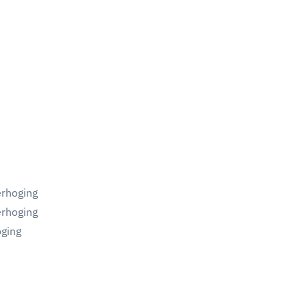
5
erhoging
erhoging
ging