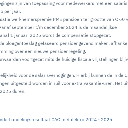
ingen zijn van toepassing voor medewerkers met een salaris 
o per jaar.
nsatie werknemerspremie PME pensioen ter grootte van € 60 
. Vanaf september t/m december 2024 is de maandelijkse
anaf 1 januari 2025 wordt de compensatie stopgezet.
 de ploegentoeslag gefaseerd pensioengevend maken, afhankel
emming over een nieuwe pensioenregeling.
waarden voortgezet mits de huidige fiscale vrijstellingen blij
ogelijkheid voor de salarisverhogingen. Hierbij kunnen de in de 
en uitgesteld worden in ruil voor extra vakantie-uren. Het ui
 2025 duren.
 onderhandelingsresultaat CAO metalektro 2024 - 2025