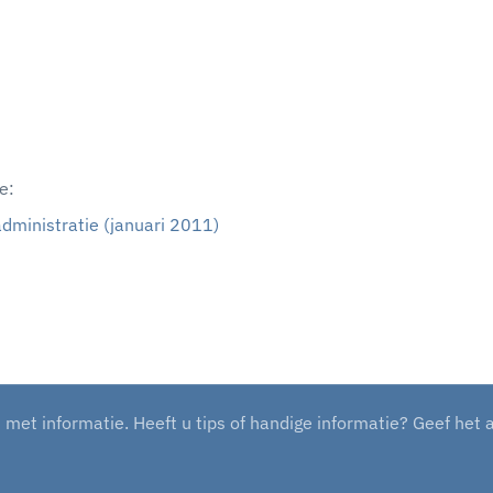
e:
dministratie (januari 2011)
et informatie. Heeft u tips of handige informatie? Geef het 