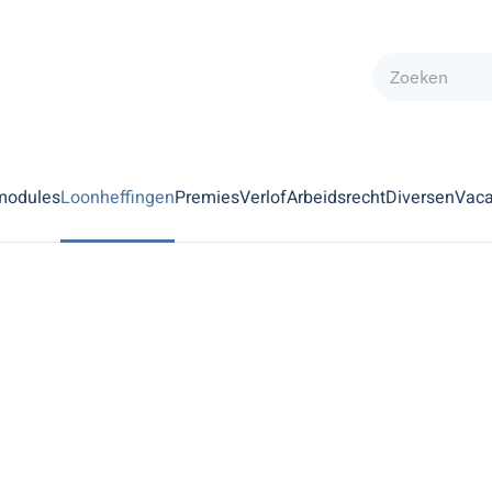
modules
Loonheffingen
Premies
Verlof
Arbeidsrecht
Diversen
Vaca