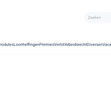
modules
Loonheffingen
Premies
Verlof
Arbeidsrecht
Diversen
Vaca