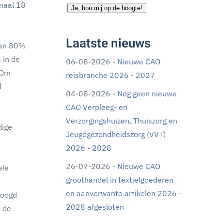
maal 18
Ja, hou mij op de hoogte!
Laatste nieuws
dan 80%
 in de
06-08-2026 -
Nieuwe CAO
. Om
reisbranche 2026 - 2027
d
04-08-2026 -
Nog geen nieuwe
CAO Verpleeg- en
Verzorgingshuizen, Thuiszorg en
dige
Jeugdgezondheidszorg (VVT)
2026 - 2028
26-07-2026 -
Nieuwe CAO
ele
groothandel in textielgoederen
en aanverwante artikelen 2026 -
hoogd
2028 afgesloten
t de