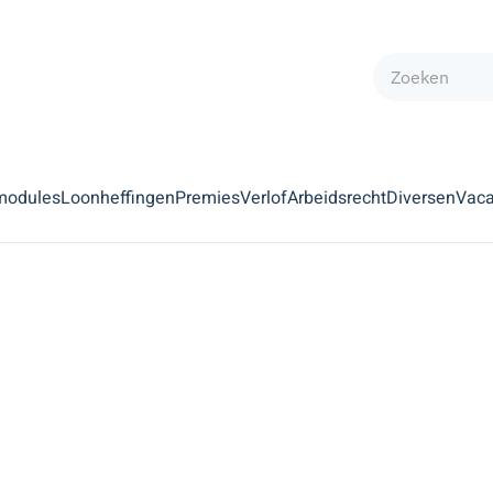
modules
Loonheffingen
Premies
Verlof
Arbeidsrecht
Diversen
Vaca