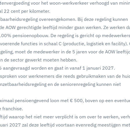
ostenvergoeding voor het woon-werkverkeer verhoogd van mini
l 22 cent per kilometer.
tbaarheidsregeling overeengekomen. Bij deze regeling kunnen
de AOW gerechtigde leeftijd minder gaan werken. Ze werken 
100% pensioenopbouw. De regeling is gericht op medewerkers
oerende functies in schaal C (productie, logistiek en facility)
geling, moet de medewerker in de 5 jaren voor de AOW leeftij
in de sector gewerkt moeten hebben.
26 aangevraagd worden en gaat in vanaf 1 januari 2027.
gesproken voor werknemers die reeds gebruikmaken van de hui
nzetbaarheidsregeling en de seniorenregeling kunnen niet
maximaal pensioengevend loon met € 500, boven op een eventu
e franchise.
ftijd waarop het niet meer verplicht is om over te werken, ver
nuari 2027 zal deze leeftijd voortaan evenredig meestijgen me