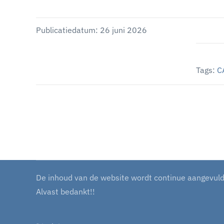
Publicatiedatum: 26 juni 2026
Tags:
C
De inhoud van de website wordt continue aangevuld m
Alvast bedankt!!