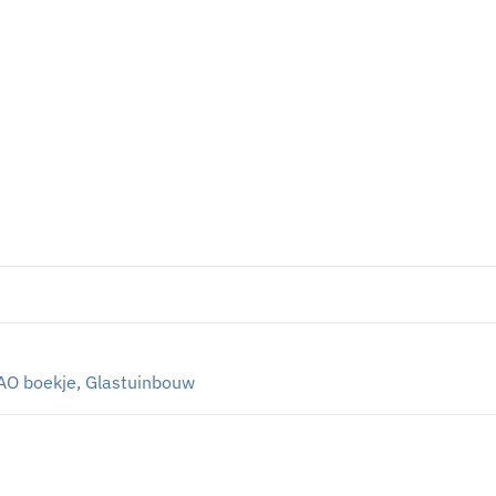
AO boekje
,
Glastuinbouw