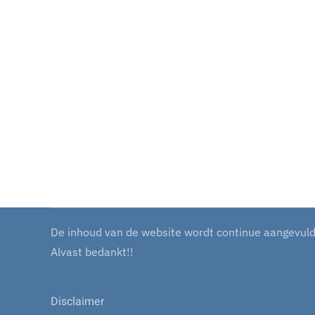
De inhoud van de website wordt continue aangevuld m
Alvast bedankt!!
Disclaimer