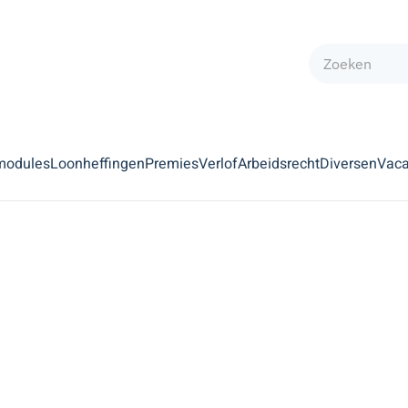
modules
Loonheffingen
Premies
Verlof
Arbeidsrecht
Diversen
Vaca