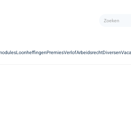
modules
Loonheffingen
Premies
Verlof
Arbeidsrecht
Diversen
Vaca