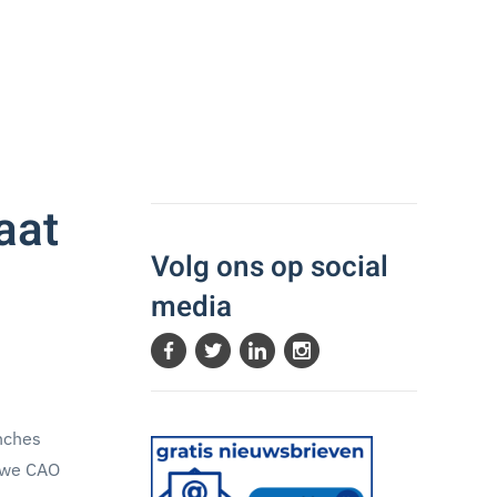
aat
Volg ons op social
media
nches
euwe CAO