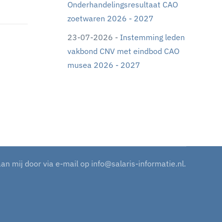
Onderhandelingsresultaat CAO
zoetwaren 2026 - 2027
23-07-2026 -
Instemming leden
vakbond CNV met eindbod CAO
musea 2026 - 2027
aan mij door via e-mail op
info@salaris-informatie.nl
.