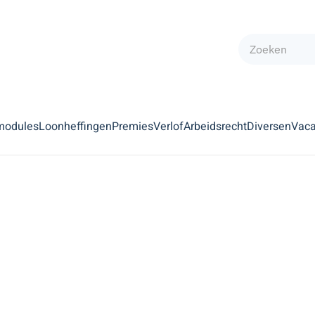
modules
Loonheffingen
Premies
Verlof
Arbeidsrecht
Diversen
Vaca