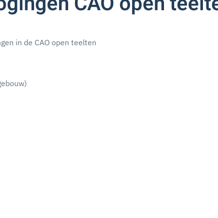
hogingen CAO open teelt
ngen in de CAO open teelten
ngebouw)