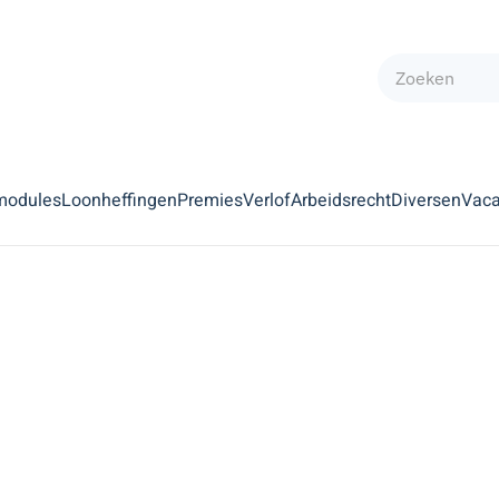
modules
Loonheffingen
Premies
Verlof
Arbeidsrecht
Diversen
Vaca