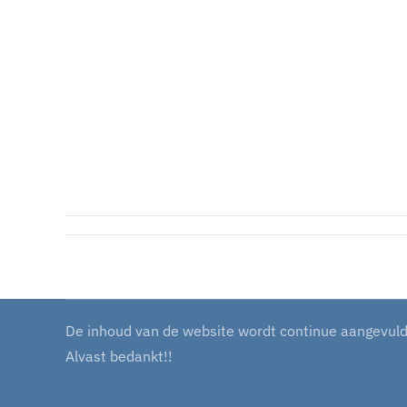
De inhoud van de website wordt continue aangevuld m
Alvast bedankt!!