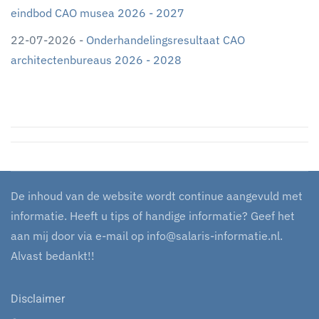
eindbod CAO musea 2026 - 2027
22-07-2026 -
Onderhandelingsresultaat CAO
architectenbureaus 2026 - 2028
De inhoud van de website wordt continue aangevuld met
informatie. Heeft u tips of handige informatie? Geef het
aan mij door via e-mail op
info@salaris-informatie.nl
.
Alvast bedankt!!
Disclaimer