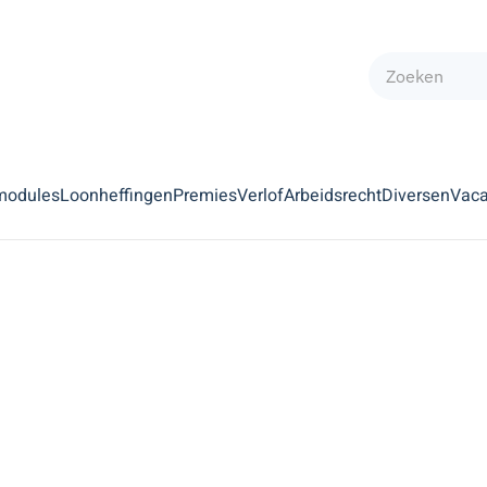
modules
Loonheffingen
Premies
Verlof
Arbeidsrecht
Diversen
Vaca