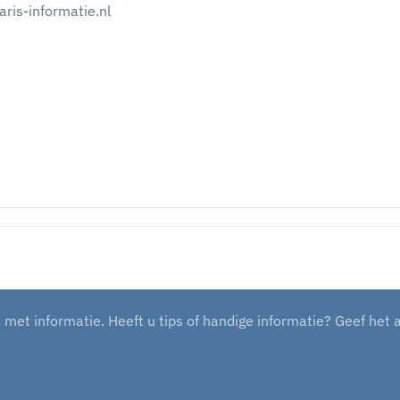
ris-informatie.nl
et informatie. Heeft u tips of handige informatie? Geef het 