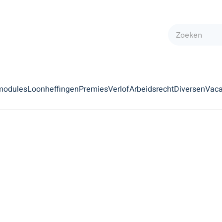
modules
Loonheffingen
Premies
Verlof
Arbeidsrecht
Diversen
Vaca