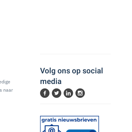
Volg ons op social
media
edige
ks naar