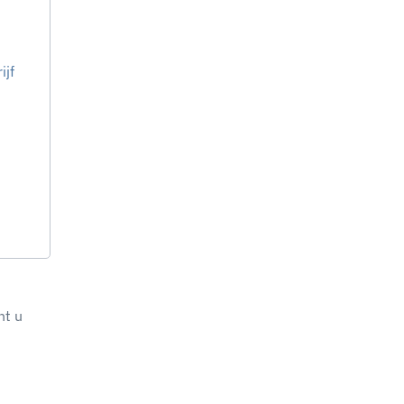
ijf
nt u