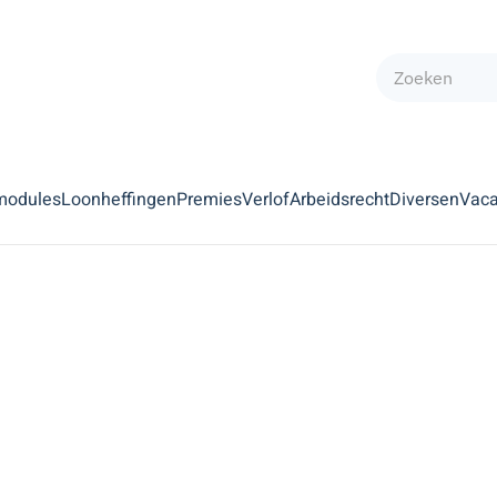
modules
Loonheffingen
Premies
Verlof
Arbeidsrecht
Diversen
Vaca