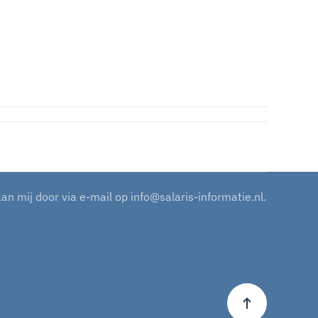
aan mij door via e-mail op
info@salaris-informatie.nl
.