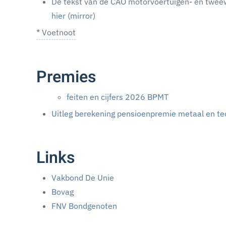
De tekst van de CAO motorvoertuigen- en tweew
hier
(
mirror
)
* Voetnoot
Premies
feiten en cijfers 2026 BPMT
Uitleg berekening pensioenpremie metaal en te
Links
Vakbond De Unie
Bovag
FNV Bondgenoten