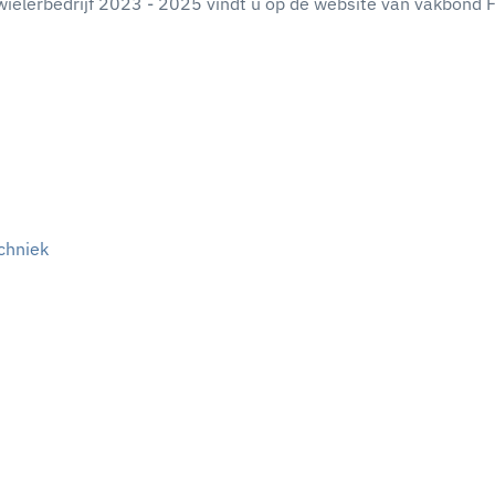
ielerbedrijf 2023 - 2025 vindt u op de website van vakbond
chniek