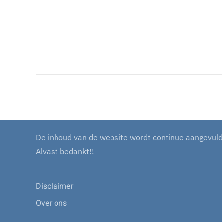
De inhoud van de website wordt continue aangevuld m
Alvast bedankt!!
Disclaimer
Over ons