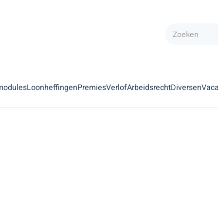
modules
Loonheffingen
Premies
Verlof
Arbeidsrecht
Diversen
Vaca