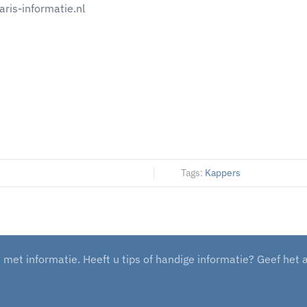
ris-informatie.nl
Tags:
Kappers
et informatie. Heeft u tips of handige informatie? Geef het 