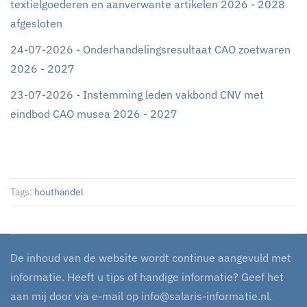
textielgoederen en aanverwante artikelen 2026 - 2028
afgesloten
24-07-2026 -
Onderhandelingsresultaat CAO zoetwaren
2026 - 2027
23-07-2026 -
Instemming leden vakbond CNV met
eindbod CAO musea 2026 - 2027
Tags:
houthandel
De inhoud van de website wordt continue aangevuld met
informatie. Heeft u tips of handige informatie? Geef het
aan mij door via e-mail op
info@salaris-informatie.nl
.