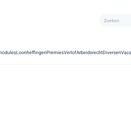
modules
Loonheffingen
Premies
Verlof
Arbeidsrecht
Diversen
Vaca