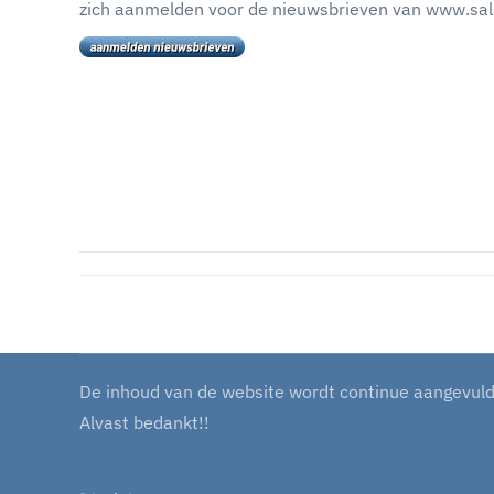
zich aanmelden voor de nieuwsbrieven van www.sala
De inhoud van de website wordt continue aangevuld m
Alvast bedankt!!