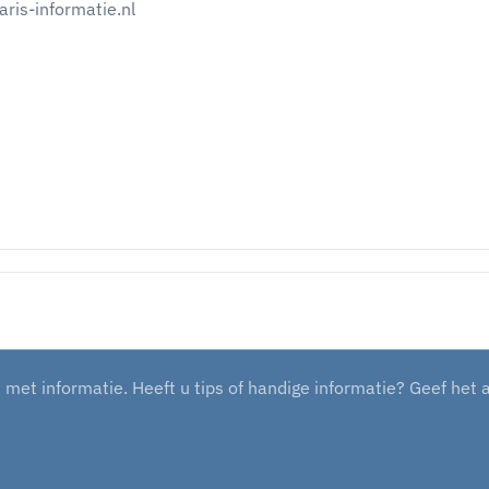
ris-informatie.nl
et informatie. Heeft u tips of handige informatie? Geef het 