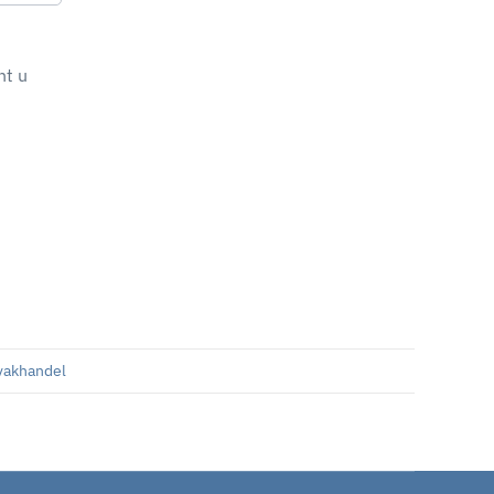
nt u
vakhandel