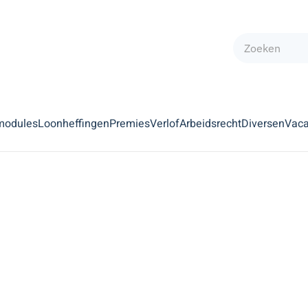
modules
Loonheffingen
Premies
Verlof
Arbeidsrecht
Diversen
Vaca