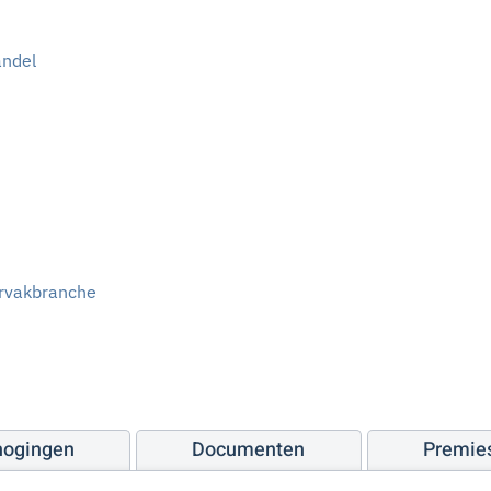
andel
orvakbranche
hogingen
Documenten
Premie