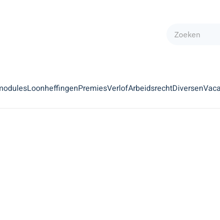
modules
Loonheffingen
Premies
Verlof
Arbeidsrecht
Diversen
Vaca