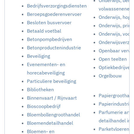
Onderwijs, bero
Bedrijfsverzorgingsdiensten
volwassenenedu
Beroepsgoederenvervoer
Onderwijs, hoge
Besloten busvervoer
Onderwijs, prima
Betaald voetbal
Onderwijs, voor
Betonpompbedrijven
Onderwijsverzor
Betonproductenindustrie
Openbaar vervo
Beveiliging
Open teelten
Evenementen- en
Optiekbedrijven
horecabeveiliging
Orgelbouw
Particuliere beveiliging
Bibliotheken
Papiergroothan
Binnenvaart / Rijnvaart
Papierindustrie
Bioscoopbedrijf
Parfumerie artik
Bloembollengroothandel
detailhandel in
Bloemendetailhandel
Parketvloereno
Bloemen- en