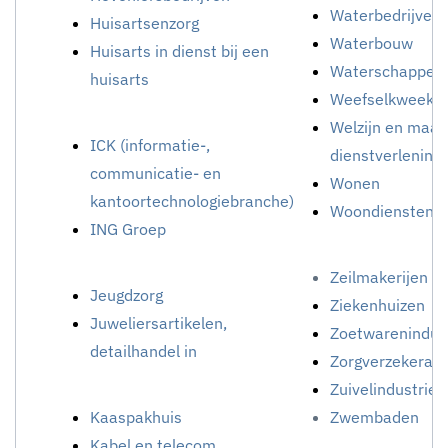
Waterbedrijven
Huisartsenzorg
Waterbouw
Huisarts in dienst bij een
Waterschappen
huisarts
Weefselkweek
Welzijn en maat
ICK (informatie-,
dienstverlening
communicatie- en
Wonen
kantoortechnologiebranche)
Woondiensten
ING Groep
Zeilmakerijen / 
Jeugdzorg
Ziekenhuizen
Juweliersartikelen,
Zoetwarenindus
detailhandel in
Zorgverzekeraa
Zuivelindustrie
Kaaspakhuis
Zwembaden
Kabel en telecom