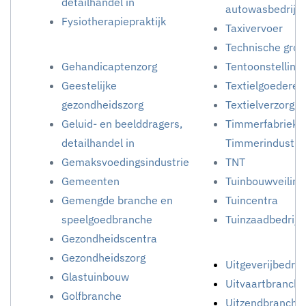
detailhandel in
autowasbedrijv
Fysiotherapiepraktijk
Taxivervoer
Technische groo
Gehandicaptenzorg
Tentoonstelling
Geestelijke
Textielgoederen,
gezondheidszorg
Textielverzorgin
Geluid- en beelddragers,
Timmerfabrieke
detailhandel in
Timmerindustri
Gemaksvoedingsindustrie
TNT
Gemeenten
Tuinbouwveiling
Gemengde branche en
Tuincentra
speelgoedbranche
Tuinzaadbedrijv
Gezondheidscentra
Gezondheidszorg
Uitgeverijbedrijf
Glastuinbouw
Uitvaartbranche
Golfbranche
Uitzendbranche