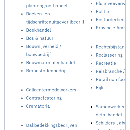
Pluimveeverwer
plantengroothandel
Politie
Boeken- en
Postorderbedrij
tijdschriftenuitgeverijbedrijf
Provincie Ambt
Boekhandel
Bos & natuur
Bouwnijverheid /
Rechtsbijstand
bouwbedrijf
Reclassering
Bouwmaterialenhandel
Recreatie
Brandstoffenbedrijf
Reisbranche / R
Retail non food
Rijk
Callcentermedewerkers
Contractcatering
Crematoria
Samenwerkende
detailhandel
Schilders-, afwe
Dakbedekkingsbedrijven