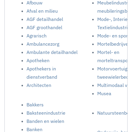
Afbouw
Meubelindustrie
Afval en milieu
meubileringsbed
AGF detailhandel
Mode-, Interieur-
AGF groothandel
Textielindustrie
Agrarisch
Mode- en sportd
Ambulancezorg
Mortelbedrijven
Ambulante detailhandel
Mortel- en
Apotheken
morteltranspor
Apothekers in
Motorvoertuigen
dienstverband
tweewielerbedri
Architecten
Multimodaal ver
Musea
Bakkers
Baksteenindustrie
Natuursteenbedr
Banden en wielen
Banken