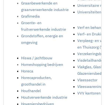
Graanbewerkende en
Universitaire m
graanverwerkende industrie
Universiteiten
Grafimedia
Groente- en
Verf en behang, 
fruitverwerkende industrie
Verf- en Drukink
Grondstoffen, energie en
Verpleeg- en ve
omgeving
en Thuiszorg (V
Verzekeringsbedr
Hiswa / jachtbouw
Visdetailhandel
Homeshopping bedrijven
Vlakglas, Glasb
Horeca
Glazeniersbedrij
Horecaproducten,
Vleessector
groothandel in
Vleeswarenindus
Houthandel
VVV kantoren
Houtverwerkende industrie
Hoveniersbedrijven