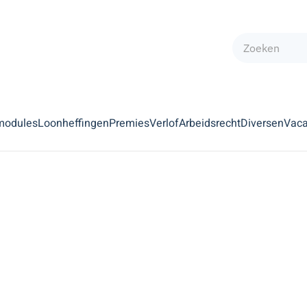
modules
Loonheffingen
Premies
Verlof
Arbeidsrecht
Diversen
Vaca