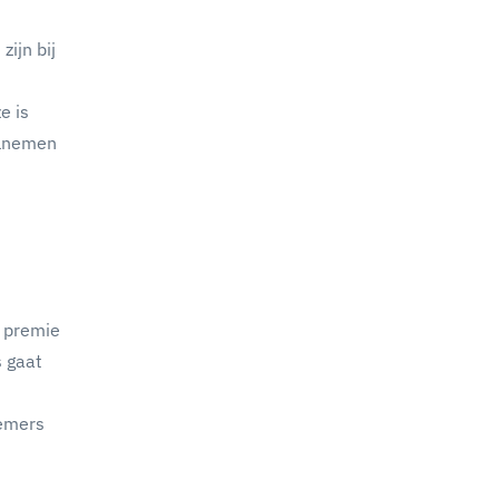
ijn bij
e is
elnemen
e premie
s gaat
nemers